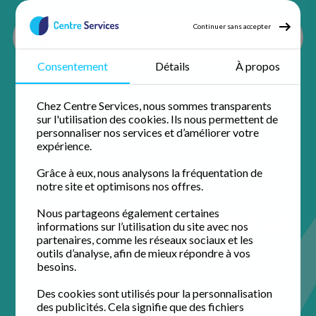
Continuer sans accepter
Consentement
Détails
À propos
Accueil
Ménage à domicile
Ménage Charente maritime
Ménage La Rochelle
Chez Centre Services, nous sommes transparents
sur l'utilisation des cookies. Ils nous permettent de
personnaliser nos services et d’améliorer votre
expérience.
Grâce à eux, nous analysons la fréquentation de
notre site et optimisons nos offres.
Ménage à domicile à La
Nous partageons également certaines
informations sur l’utilisation du site avec nos
Rochelle
partenaires, comme les réseaux sociaux et les
outils d’analyse, afin de mieux répondre à vos
besoins.
Profitez de 50% de crédit d'impôt immédiat avec votre
agence de proximité pour un domicile impeccable.
Des cookies sont utilisés pour la personnalisation
des publicités. Cela signifie que des fichiers