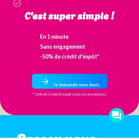
C'est super simple !
En 1 minute
Sans engagement
-50% de crédit d'impôt*
Je demande mon devis
*-50% de crédit d'impôt selon les prestations
Passez nous