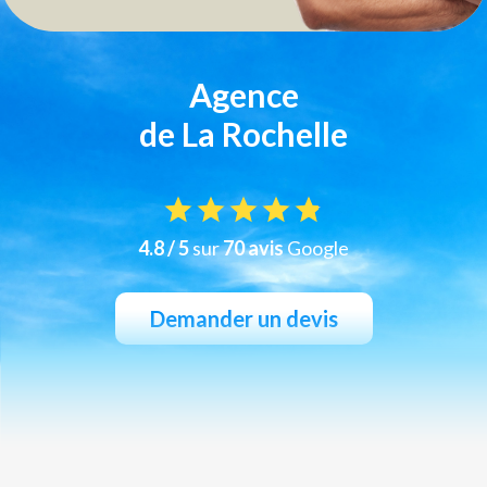
Agence
de La Rochelle
4.8 / 5
sur
70 avis
Google
Demander un devis