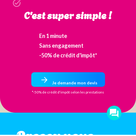
C'est super simple !
En 1 minute
Sans engagement
-50% de crédit d'impôt*
Je demande mon devis
*-50% de crédit d'impôt selon les prestations
Passez nous