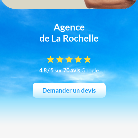
Agence
de La Rochelle
4.8 / 5
sur
70 avis
Google
Demander un devis